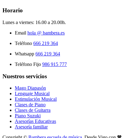
Horario
Lunes a viernes:
16.00 a 20.00h.
Email
hola @ bambera.es
Teléfono
666 219 364
Whatsapp
666 219 364
Teléfono Fijo
986 915 777
Nuestros servicios
Mago Diapasón
Lenguaje Musical
Estimulación Musical
Clases de Piano
Clases de Guitarra
Piano Suzuki
Asesorías Educativas
Asesoría familiar
Copyright ©
Bambera escuela de música
. Desde Vigo con 🧡